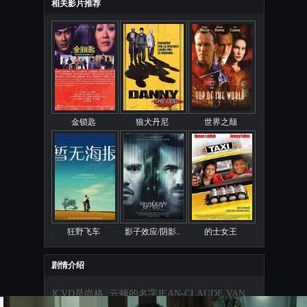
相关影片推荐
金锁匙
狼犬丹尼
世界之颠
狂野飞车
影子效应/阴影..
的士女王
剧情介绍
JCVD是尚格 ·云顿的名字JEAN-CLAUDE VAN