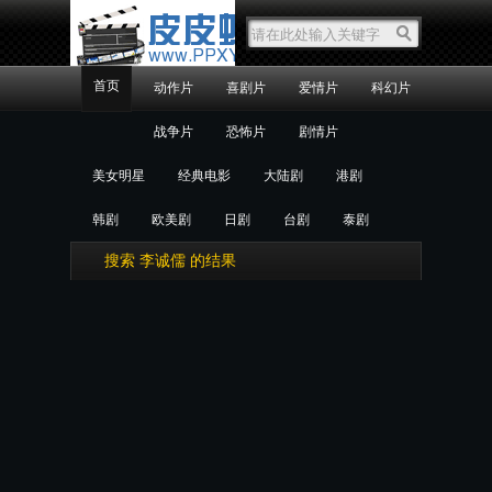
首页
动作片
喜剧片
爱情片
科幻片
战争片
恐怖片
剧情片
美女明星
经典电影
大陆剧
港剧
韩剧
欧美剧
日剧
台剧
泰剧
搜索 李诚儒 的结果