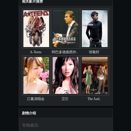
相关影片推荐
A-Teens
阿巴多德彪西作..
张敬轩
江蕙演唱会
卫兰
The Aud..
剧情介绍
专辑曲目: