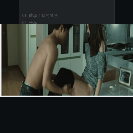
01. 谁动了我的琴弦
02. 号马
03. 喂！喂！
04. 别爱我像爱个朋友
05. 戴眼镜的女孩
06. Silence
07. 只剩我一个
08. 呃...
09. 花絮