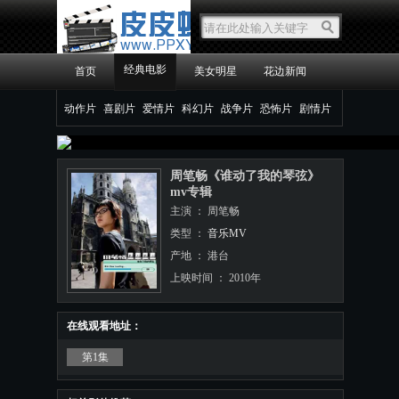
经典电影
首页
美女明星
花边新闻
动作片
喜剧片
爱情片
科幻片
战争片
恐怖片
剧情片
周笔畅《谁动了我的琴弦》
mv专辑
主演 ： 周笔畅
类型 ：
音乐MV
产地 ： 港台
上映时间 ： 2010年
更新时间 ： 2011/10/7 2:03:12
在线观看地址：
第1集